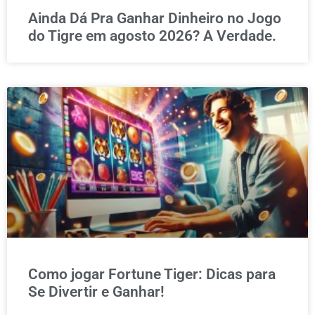
Ainda Dá Pra Ganhar Dinheiro no Jogo
do Tigre em agosto 2026? A Verdade.
Como jogar Fortune Tiger: Dicas para
Se Divertir e Ganhar!