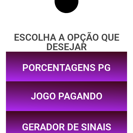
ESCOLHA A OPÇÃO QUE
DESEJAR
PORCENTAGENS PG
JOGO PAGANDO
GERADOR DE SINAIS