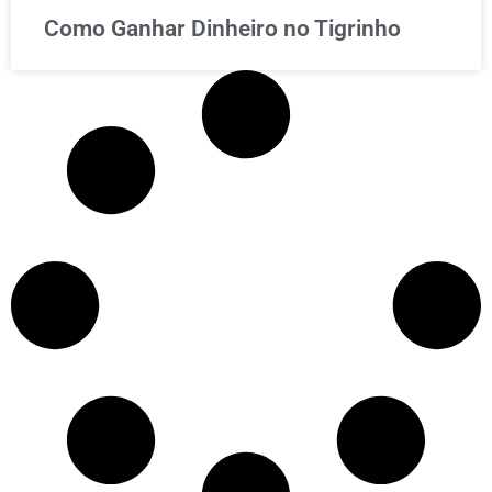
Como Ganhar Dinheiro no Tigrinho