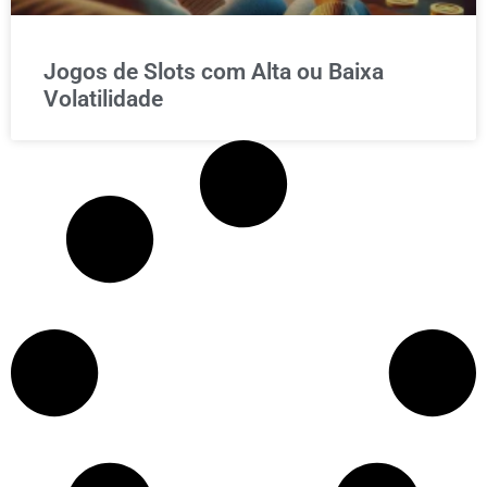
Jogos de Slots com Alta ou Baixa
Volatilidade