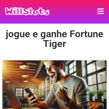
WillSlots
jogue e ganhe Fortune
Tiger