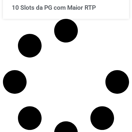
10 Slots da PG com Maior RTP