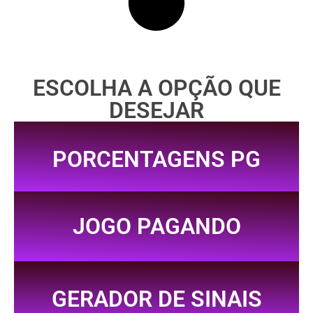
ESCOLHA A OPÇÃO QUE
DESEJAR
PORCENTAGENS PG
JOGO PAGANDO
GERADOR DE SINAIS