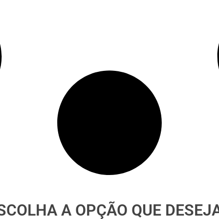
SCOLHA A OPÇÃO QUE DESEJ