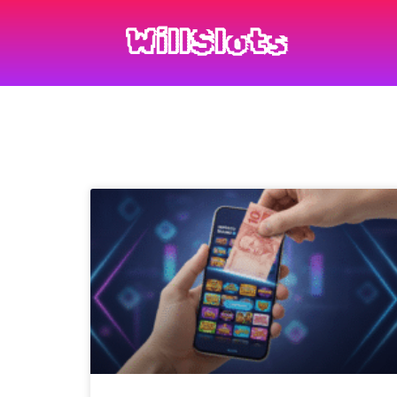
WillSlots