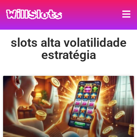
WillSlots
slots alta volatilidade
estratégia