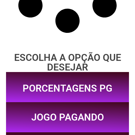
ESCOLHA A OPÇÃO QUE
DESEJAR
PORCENTAGENS PG
JOGO PAGANDO