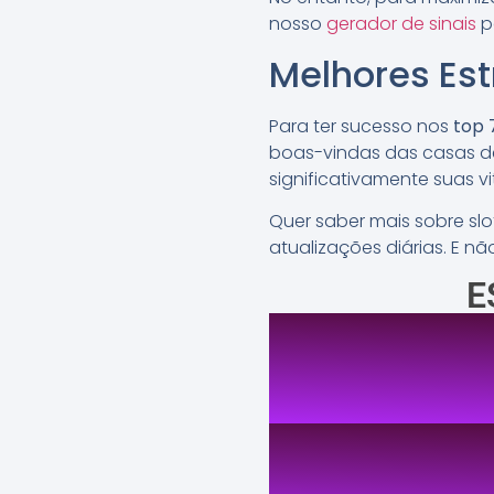
nosso
gerador de sinais
p
Melhores Est
Para ter sucesso nos
top 
boas-vindas das casas de
significativamente suas vi
Quer saber mais sobre sl
atualizações diárias. E n
E