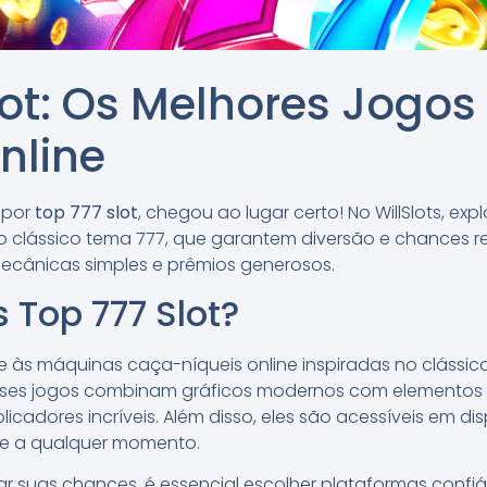
lot: Os Melhores Jogos
nline
 por
top 777 slot
, chegou ao lugar certo! No WillSlots, ex
clássico tema 777, que garantem diversão e chances reai
ecânicas simples e prêmios generosos.
 Top 777 Slot?
 às máquinas caça-níqueis online inspiradas no clássico
esses jogos combinam gráficos modernos com elementos 
licadores incríveis. Além disso, eles são acessíveis em dis
ue a qualquer momento.
r suas chances, é essencial escolher plataformas confiáv