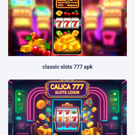
classic slots 777 apk