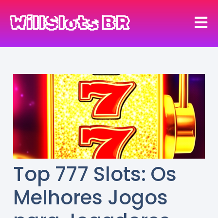
WillSlots BR
top 777 slots
Top 777 Slots: Os
Melhores Jogos