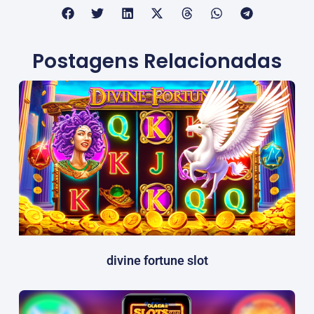
Postagens Relacionadas
divine fortune slot