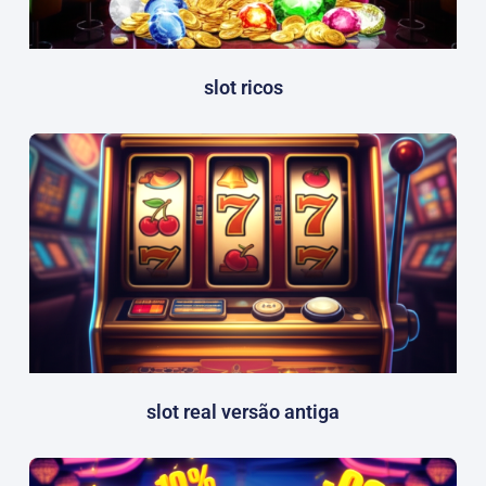
slot ricos
slot real versão antiga