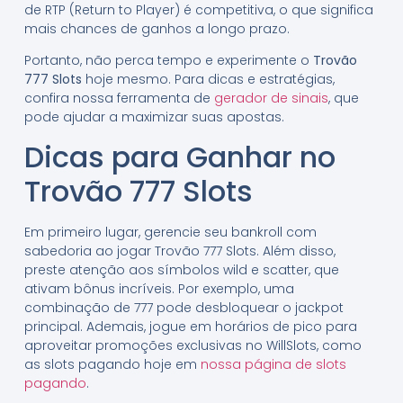
de RTP (Return to Player) é competitiva, o que significa
mais chances de ganhos a longo prazo.
Portanto, não perca tempo e experimente o
Trovão
777 Slots
hoje mesmo. Para dicas e estratégias,
confira nossa ferramenta de
gerador de sinais
, que
pode ajudar a maximizar suas apostas.
Dicas para Ganhar no
Trovão 777 Slots
Em primeiro lugar, gerencie seu bankroll com
sabedoria ao jogar Trovão 777 Slots. Além disso,
preste atenção aos símbolos wild e scatter, que
ativam bônus incríveis. Por exemplo, uma
combinação de 777 pode desbloquear o jackpot
principal. Ademais, jogue em horários de pico para
aproveitar promoções exclusivas no WillSlots, como
as slots pagando hoje em
nossa página de slots
pagando
.