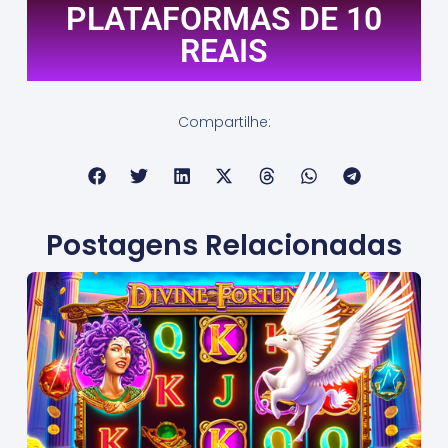
PLATAFORMAS DE 10
REAIS
Compartilhe:
Postagens Relacionadas