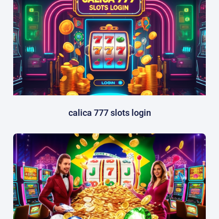
calica 777 slots login