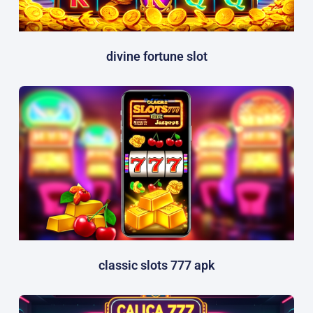
divine fortune slot
classic slots 777 apk