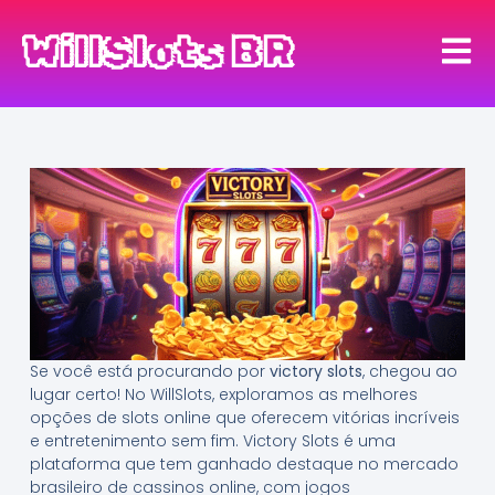
WillSlots BR
victory slots
Se você está procurando por
victory slots
, chegou ao
lugar certo! No WillSlots, exploramos as melhores
opções de slots online que oferecem vitórias incríveis
e entretenimento sem fim. Victory Slots é uma
plataforma que tem ganhado destaque no mercado
brasileiro de cassinos online, com jogos