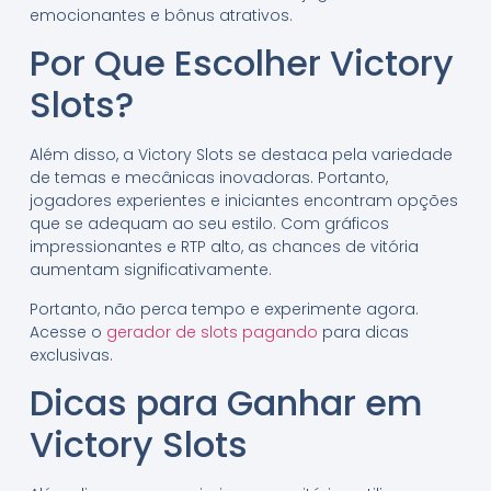
emocionantes e bônus atrativos.
Por Que Escolher Victory
Slots?
Além disso, a Victory Slots se destaca pela variedade
de temas e mecânicas inovadoras. Portanto,
jogadores experientes e iniciantes encontram opções
que se adequam ao seu estilo. Com gráficos
impressionantes e RTP alto, as chances de vitória
aumentam significativamente.
Portanto, não perca tempo e experimente agora.
Acesse o
gerador de slots pagando
para dicas
exclusivas.
Dicas para Ganhar em
Victory Slots