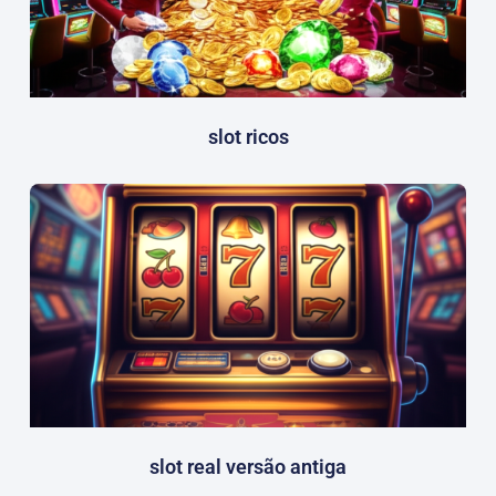
slot ricos
slot real versão antiga