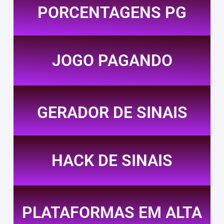
PORCENTAGENS PG
JOGO PAGANDO
GERADOR DE SINAIS
HACK DE SINAIS
PLATAFORMAS EM ALTA